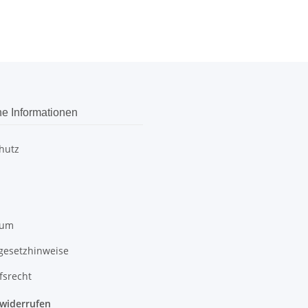
he Informationen
hutz
sum
egesetzhinweise
fsrecht
 widerrufen