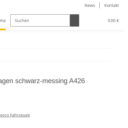
News
Kontakt
maschine Wilesco Fahrzeuge
Wilesco Zubehör
0,00 €
Wilesco
agen schwarz-messing A426
esco Fahrzeuge