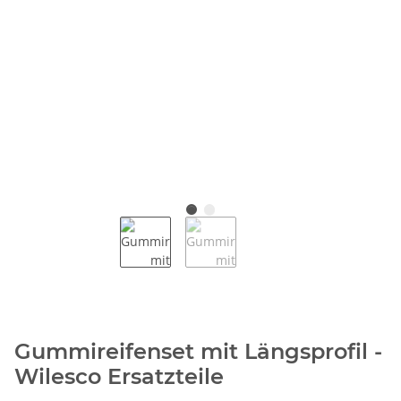
Gummireifenset mit Längsprofil -
Wilesco Ersatzteile