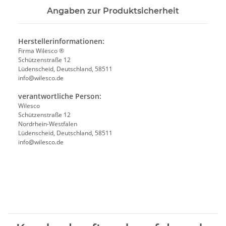
Angaben zur Produktsicherheit
Herstellerinformationen:
Firma Wilesco ®
Schützenstraße 12
Lüdenscheid, Deutschland, 58511
info@wilesco.de
verantwortliche Person:
Wilesco
Schützenstraße 12
Nordrhein-Westfalen
Lüdenscheid, Deutschland, 58511
info@wilesco.de