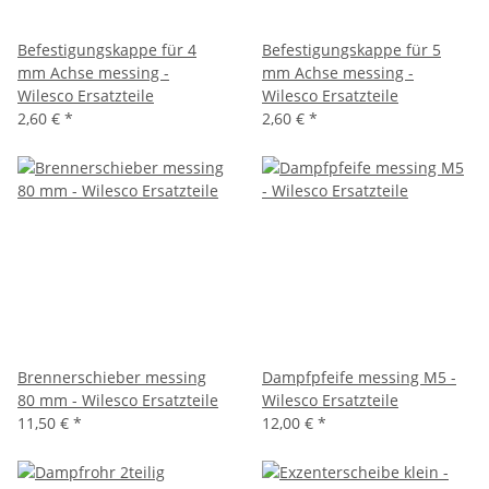
Befestigungskappe für 4
Befestigungskappe für 5
mm Achse messing -
mm Achse messing -
Wilesco Ersatzteile
Wilesco Ersatzteile
2,60 €
*
2,60 €
*
Brennerschieber messing
Dampfpfeife messing M5 -
80 mm - Wilesco Ersatzteile
Wilesco Ersatzteile
11,50 €
*
12,00 €
*