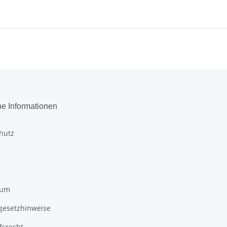
he Informationen
hutz
sum
egesetzhinweise
fsrecht