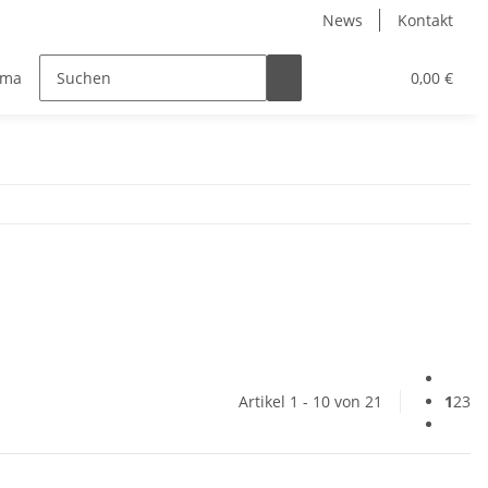
News
Kontakt
maschine Wilesco Fahrzeuge
Wilesco Zubehör
0,00 €
Wilesco
Artikel 1 - 10 von 21
1
2
3