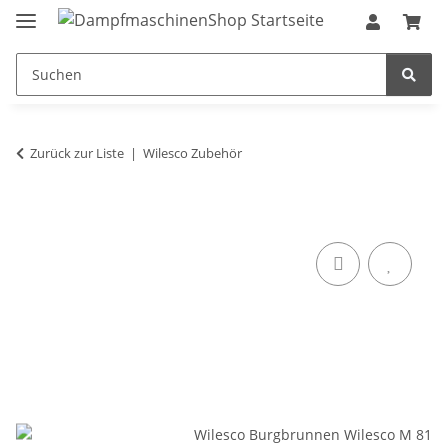
Zurück zur Liste
Wilesco Zubehör