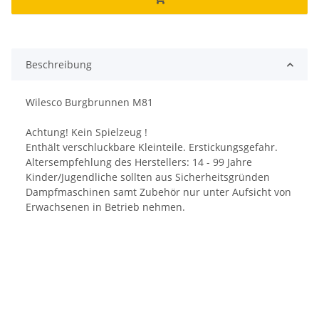
Beschreibung
Wilesco Burgbrunnen M81
Achtung! Kein Spielzeug !
Enthält verschluckbare Kleinteile. Erstickungsgefahr.
Altersempfehlung des Herstellers: 14 - 99 Jahre
Kinder/Jugendliche sollten aus Sicherheitsgründen
Dampfmaschinen samt Zubehör nur unter Aufsicht von
Erwachsenen in Betrieb nehmen.