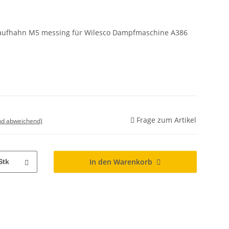
blaufhahn M5 messing für Wilesco Dampfmaschine A386
Frage zum Artikel
nd abweichend)
In den Warenkorb
Stk