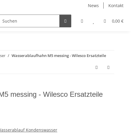
News
Kontakt
maschine Wilesco Fahrzeuge
Wilesco Zubehör
0,00 €
Wilesco
ser
Wasserablaufhahn M5 messing - Wilesco Ersatzteile
5 messing - Wilesco Ersatzteile
Wasserablauf Kondenswasser