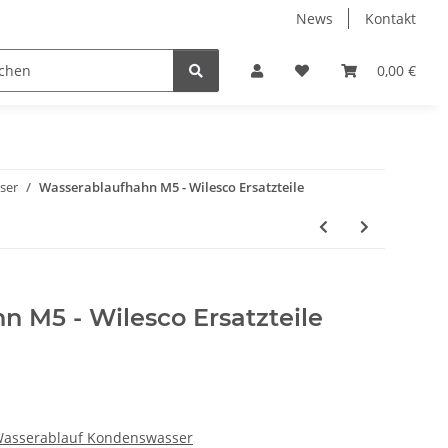
News
Kontakt
maschine Wilesco Fahrzeuge
Wilesco Zubehör
0,00 €
Wilesco
ser
Wasserablaufhahn M5 - Wilesco Ersatzteile
 M5 - Wilesco Ersatzteile
Wasserablauf Kondenswasser