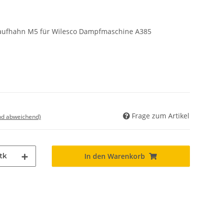
blaufhahn M5 für Wilesco Dampfmaschine A385
Frage zum Artikel
nd abweichend)
tk
In den Warenkorb