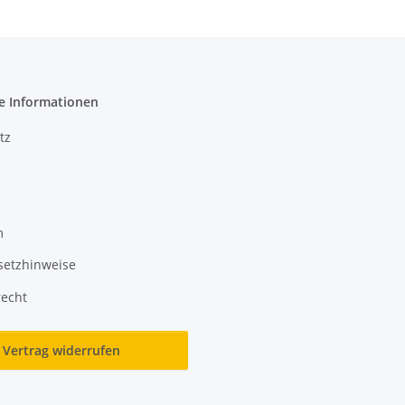
e Informationen
tz
m
setzhinweise
recht
Vertrag widerrufen