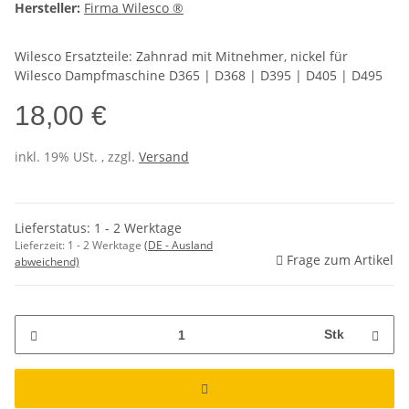
Hersteller:
Firma Wilesco ®
Wilesco Ersatzteile: Zahnrad mit Mitnehmer, nickel für
Wilesco Dampfmaschine D365 | D368 | D395 | D405 | D495
18,00 €
inkl. 19% USt. , zzgl.
Versand
Lieferstatus: 1 - 2 Werktage
Lieferzeit:
1 - 2 Werktage
(DE - Ausland
Frage zum Artikel
abweichend)
Stk