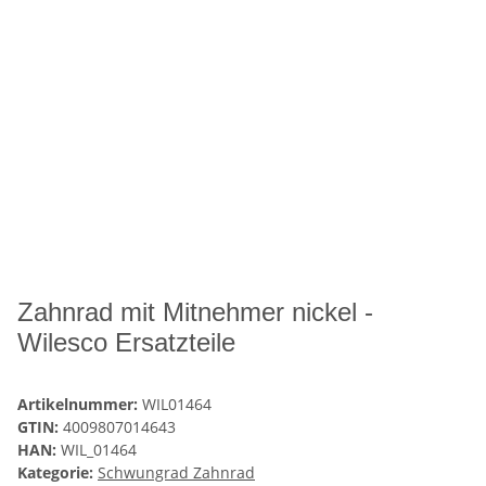
Zahnrad mit Mitnehmer nickel -
Wilesco Ersatzteile
Artikelnummer:
WIL01464
GTIN:
4009807014643
HAN:
WIL_01464
Kategorie:
Schwungrad Zahnrad