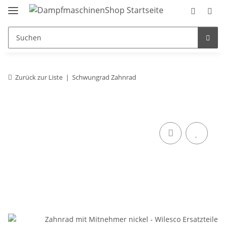
Zurück zur Liste
Schwungrad Zahnrad