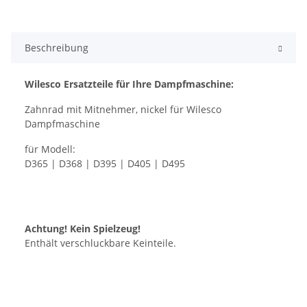
Beschreibung
Wilesco Ersatzteile für Ihre Dampfmaschine:
Zahnrad mit Mitnehmer, nickel für Wilesco
Dampfmaschine
für Modell:
D365 | D368 | D395 | D405 | D495
Achtung! Kein Spielzeug!
Enthält verschluckbare Keinteile.