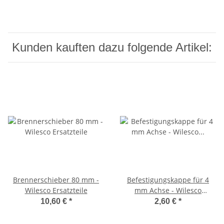
Kunden kauften dazu folgende Artikel:
Brennerschieber 80 mm -
Befestigungskappe für 4
Wilesco Ersatzteile
mm Achse - Wilesco
Ersatzteile vernickelt -
10,60 €
*
2,60 €
*
Wilesco Ersatzteile