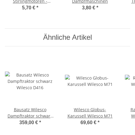
Stirlingmotoren -
Dampfmaschinen
T
Wilesco Ersatzteile
5,70 €
*
3,80 €
*
Ähnliche Artikel
Bausatz Wilesco
Wilesco Globus-
Ra
Dampftraktor schwarz
Karussell Wilesco M71
W
Wilesco D416
359,00 €
*
69,60 €
*