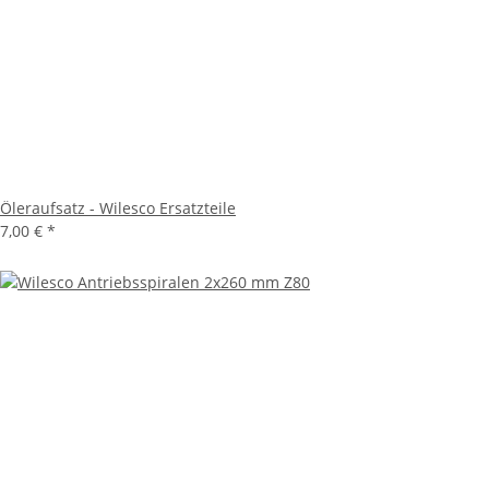
Öleraufsatz - Wilesco Ersatzteile
7,00 €
*