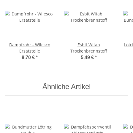
Dampfrohr - Wilesco
Esbit Witab
Lötr
Ersatzteile
Trockenbrennstoff
Damp
8,70 €
*
5,49 €
*
- 
Ähnliche Artikel