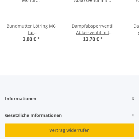
Bundmutter Lötring M6
Dampfabsperrventil
Da
für
Ablassventil mit
Federsicherheitsventil -
Ventilkörper-Unterteil
Ven
3,80 €
*
13,70 €
*
Wilesco Ersatzteile
inkl. Bundmutter mit
in
Lötring vernickelt -
Wilesco Ersatzteile
Informationen
Gesetzliche Informationen
Vertrag widerrufen