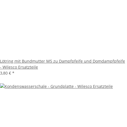
Lötring mit Bundmutter M5 zu Dampfpfeife und Domdampfpfeife
- Wilesco Ersatzteile
3,80 €
*