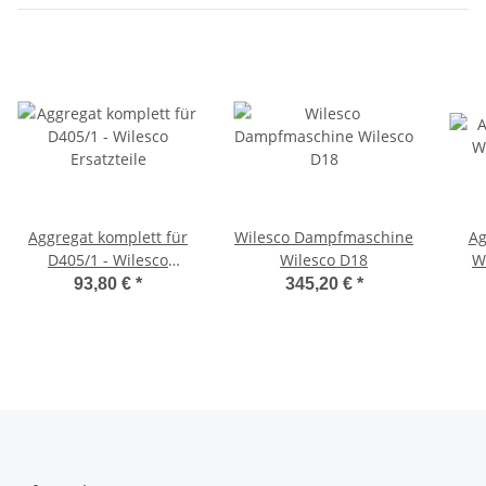
Aggregat komplett für
Wilesco Dampfmaschine
Ag
D405/1 - Wilesco
Wilesco D18
W
Ersatzteile
93,80 €
*
345,20 €
*